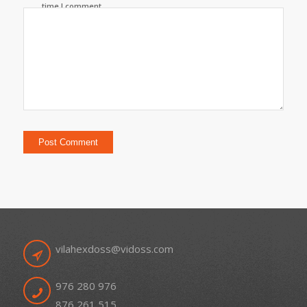
time I comment.
vilahexdoss@vidoss.com
976 280 976
876 261 515